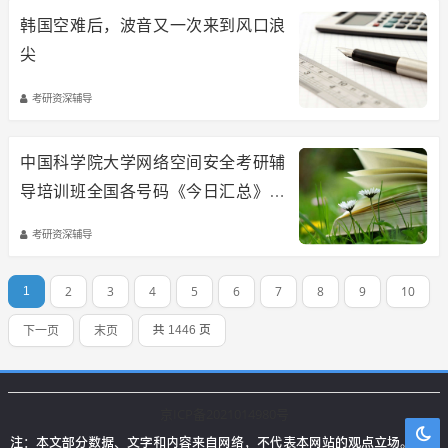
韩国空难后，波音又一次来到风口浪
尖
考研资深辅导
中国科学院大学网络空间安全考研辅
导培训班全国各号码《今日汇总》：
中科院(国科大)计算技术研究所网络
考研资深辅导
空间安全考研备考要点与经验
2
3
4
5
6
7
8
9
10
1
下一页
末页
共 1446 页
京ICP备2021014980号
注：本文部分数据、文字和内容来自网络，不代表本网站的观点立场。本站