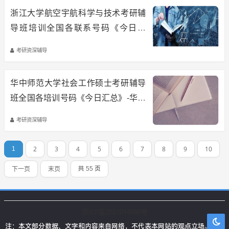
浙江大学航空宇航科学与技术考研辅
导班培训全国各联系号码《今日汇
总》：浙大航空宇航科学与技术考研
考研资深辅导
备考知识重点
华中师范大学社会工作硕士考研辅导
班全国各培训号码《今日汇总》-华中
师范大学社会工作硕士专业考研全攻
考研资深辅导
略
2
3
4
5
6
7
8
9
10
1
下一页
末页
共 55 页
京ICP备2021014980号
注：本文部分数据、文字和内容来自网络，不代表本网站的观点立场。本站