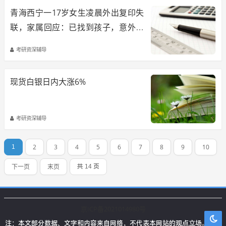
青海西宁一17岁女生凌晨外出复印失
联，家属回应：已找到孩子，意外溺
水身亡
考研资深辅导
现货白银日内大涨6%
考研资深辅导
2
3
4
5
6
7
8
9
10
1
下一页
末页
共 14 页
京ICP备2021014980号
注：本文部分数据、文字和内容来自网络，不代表本网站的观点立场。本站