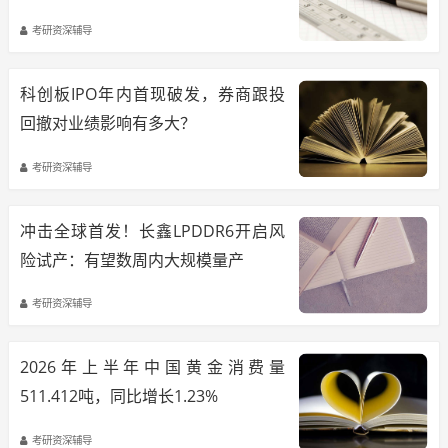
形同虚设？营收四倍竟靠会计准则切
考研资深辅导
换，是正常商业逻辑还是美化成长？
科创板IPO年内首现破发，券商跟投
回撤对业绩影响有多大？
考研资深辅导
冲击全球首发！长鑫LPDDR6开启风
险试产：有望数周内大规模量产
考研资深辅导
2026年上半年中国黄金消费量
511.412吨，同比增长1.23%
考研资深辅导