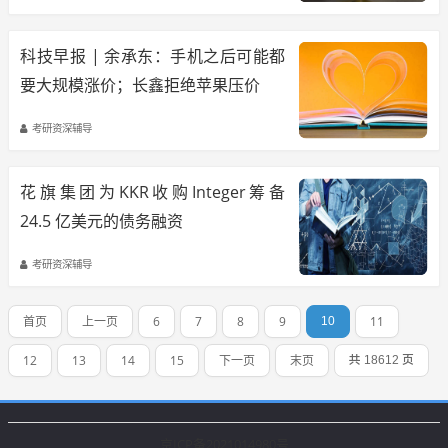
科技早报 | 余承东：手机之后可能都
要大规模涨价；长鑫拒绝苹果压价
考研资深辅导
花旗集团为KKR收购Integer筹备
24.5 亿美元的债务融资
考研资深辅导
首页
上一页
6
7
8
9
11
10
12
13
14
15
下一页
末页
共 18612 页
京ICP备2021014980号