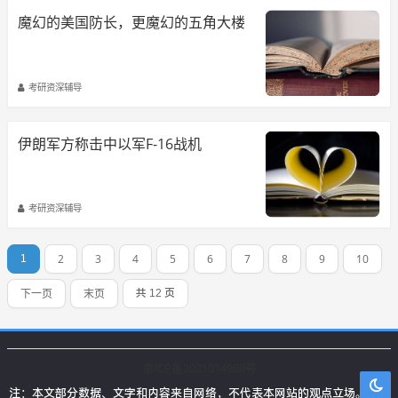
魔幻的美国防长，更魔幻的五角大楼
考研资深辅导
伊朗军方称击中以军F-16战机
考研资深辅导
2
3
4
5
6
7
8
9
10
1
下一页
末页
共 12 页
京ICP备2021014980号
注：本文部分数据、文字和内容来自网络，不代表本网站的观点立场。本站