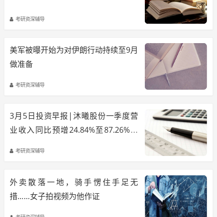
考研资深辅导
美军被曝开始为对伊朗行动持续至9月
做准备
考研资深辅导
3月5日投资早报|沐曦股份一季度营
业收入同比预增24.84%至87.26%，
东风汽车1—2月新能源车销量同比增
考研资深辅导
长50.4%，汇隆新材终止控制权变更
事项股票复牌
外卖散落一地，骑手愣住手足无
措……女子拍视频为他作证
考研资深辅导