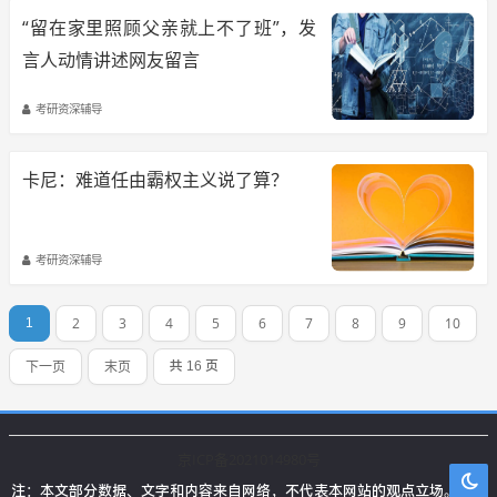
“留在家里照顾父亲就上不了班”，发
言人动情讲述网友留言
考研资深辅导
卡尼：难道任由霸权主义说了算？
考研资深辅导
2
3
4
5
6
7
8
9
10
1
下一页
末页
共 16 页
京ICP备2021014980号
注：本文部分数据、文字和内容来自网络，不代表本网站的观点立场。本站