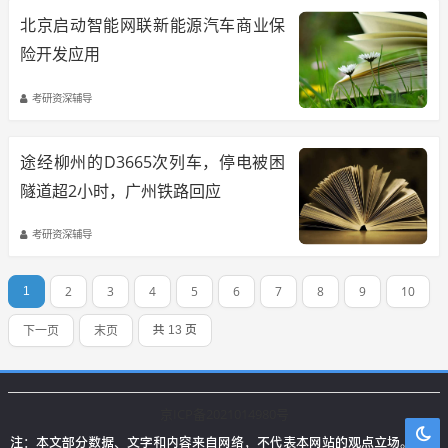
北京启动智能网联新能源汽车商业保
险开发应用
考研资深辅导
途经柳州的D3665次列车，停电被困
隧道超2小时，广州铁路回应
考研资深辅导
2
3
4
5
6
7
8
9
10
1
下一页
末页
共 13 页
京ICP备2021014980号
注：本文部分数据、文字和内容来自网络，不代表本网站的观点立场。本站