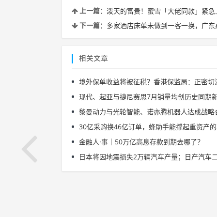
泼天的富贵！蜜雪「大佬同款」紧急
上一篇：
多家酒店床单未做到一客一换，广东
下一篇：
相关文章
境外保单收益将被征税？香港保监局：正密切
现代、起亚与捷尼赛思7月销量均创历史同期
黎曼动力与光轮智能、诺亦腾机器人达成战略
30亿采购换46亿订单，蜂助手能撑起重资产
金融人·事｜50万亿高息存款到期去哪了？
日本将因地震损失2万辆汽车产量；日产汽车