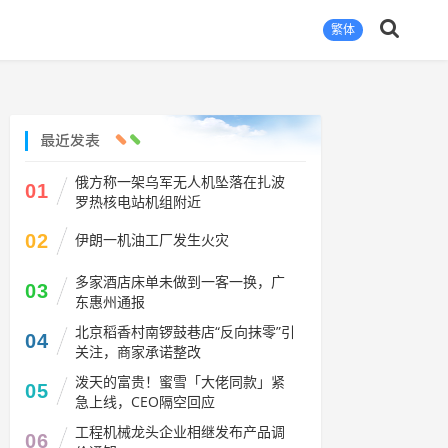
繁体
最近发表
俄方称一架乌军无人机坠落在扎波
01
罗热核电站机组附近
02
伊朗一机油工厂发生火灾
多家酒店床单未做到一客一换，广
03
东惠州通报
北京稻香村南锣鼓巷店“反向抹零”引
04
关注，商家承诺整改
泼天的富贵！蜜雪「大佬同款」紧
05
急上线，CEO隔空回应
工程机械龙头企业相继发布产品调
06